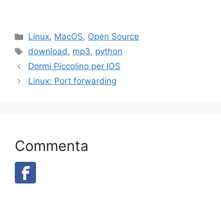
Categorie
Linux
,
MacOS
,
Open Source
Tag
download
,
mp3
,
python
Dormi Piccolino per IOS
Linux: Port forwarding
Commenta