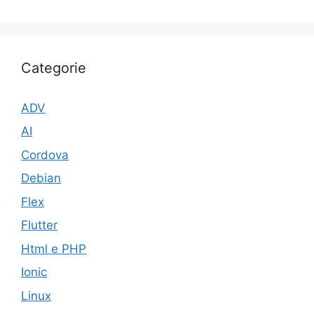
Categorie
ADV
AI
Cordova
Debian
Flex
Flutter
Html e PHP
Ionic
Linux