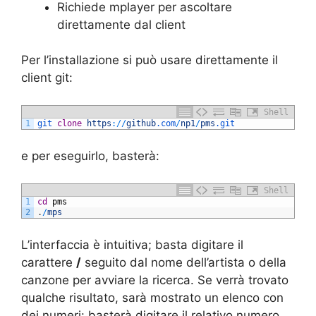
Richiede mplayer per ascoltare
direttamente dal client
Per l’installazione si può usare direttamente il
client git:
Shell
1
git 
clone
https
:
/
/
github
.com
/
np1
/
pms
.git
e per eseguirlo, basterà:
Shell
1
cd
pms
2
.
/
mps
L’interfaccia è intuitiva; basta digitare il
carattere
/
seguito dal nome dell’artista o della
canzone per avviare la ricerca. Se verrà trovato
qualche risultato, sarà mostrato un elenco con
dei numeri: basterà digitare il relativo numero